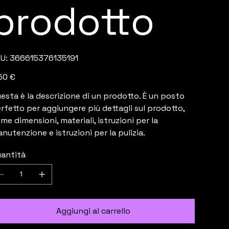
prodotto
SKU
U:
366615376135191
366615376135191
zzo
50 €
esta è la descrizione di un prodotto. È un posto
rfetto per aggiungere più dettagli sul prodotto,
me dimensioni, materiali, istruzioni per la
nutenzione e istruzioni per la pulizia.
antità
Aggiungi al carrello