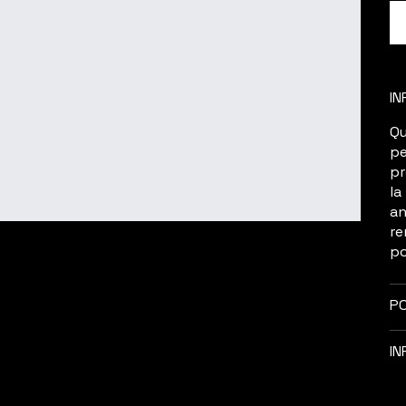
IN
Qu
pe
pr
la
an
re
po
PO
IN