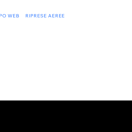
PPO WEB
RIPRESE AEREE
book
Tel. +39 320 341 1347
gram