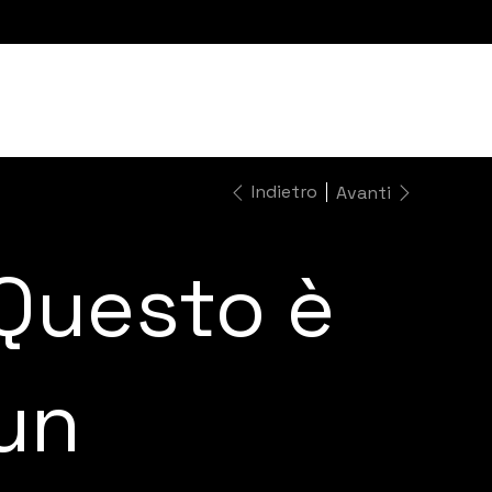
Indietro
Avanti
Questo è
un