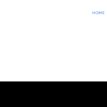
SABIR VIDEO
HOME
PRODUCTION
Sabir video production
Proudly designed by
oussama sabir