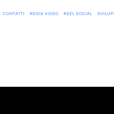
CONTATTI
REGIA VIDEO
REEL SOCIAL
SVILU
Home
Face
About
Insta
Contact