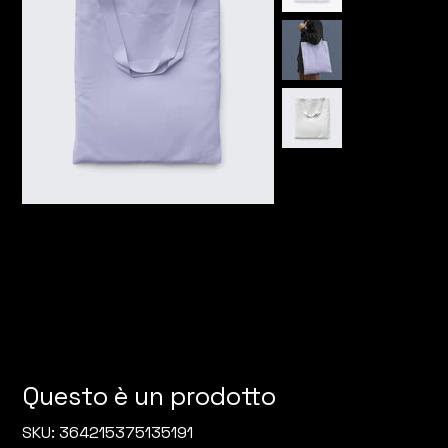
Questo è un prodotto
SKU
SKU:
364215375135191
364215375135191