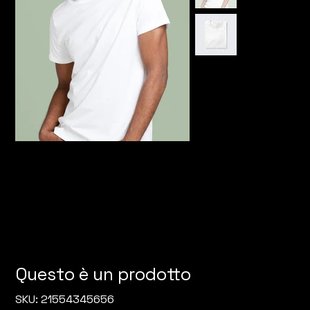
Questo è un prodotto
SKU
SKU:
21554345656
21554345656