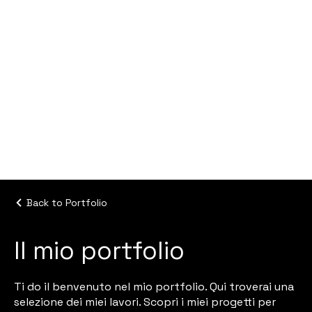
Tel. +39 320 341 1347
Proudly designed by
oussama sabir
Back to Portfolio
Il mio portfolio
Ti do il benvenuto nel mio portfolio. Qui troverai una
selezione dei miei lavori. Scopri i miei progetti per