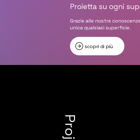
Proietta su ogni sup
Grazie alle nostre conoscenze
unica qualsiasi superficie.
scopri di più