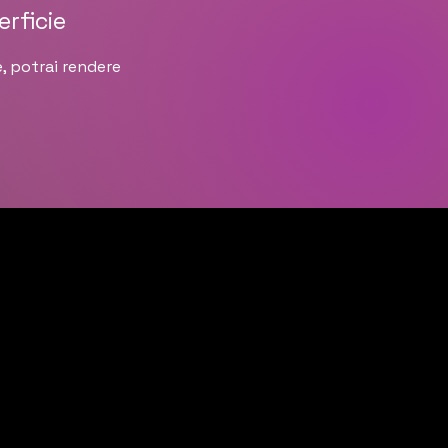
erficie
, potrai rendere