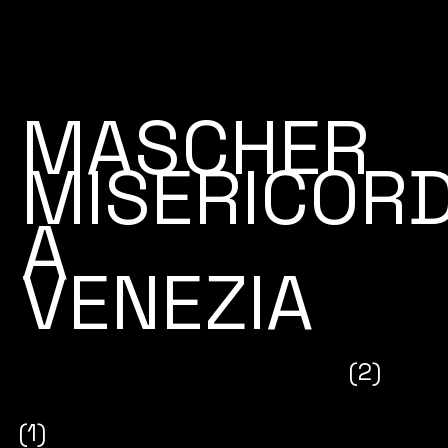
MASCHER
MISERICORD
A
VENEZIA
(2)
(1)